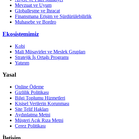
Mevzuat ve Uyum
Globalleşme ve İhracat
Finansmana Erişim ve Sürdürülebilirlik
Muhasebe ve Bordro
Ekosistemimiz
Kobi
Mali Müşavirler ve Meslek Grupları
Stratejik İş Ortağı Programı
Yatırım
Yasal
Online Ödeme
Gizlilik Politikası
Bilgi Toplumu Hizmetleri
Kişisel Verilerin Korunması
Site Telif Hakları
Aydınlatma Metni
Müşteri Açık Rıza Metni
Çerez Politikası
İletişim