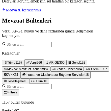
Detayları görüntülemek için sol taraftan bir kategori seçiniz.
Medya & İçeriklerimiz
Mevzuat Bültenleri
Vergi, Ar-Ge, hukuk ve daha fazlasında güncel gelişmeleri
kaçırmayın.
Kategoriler
📄
Tümü
1157
💰
Vergi
366
🔬
AR-GE
300
🏢
Genel
152
⚖️
Risk ve Mevzuat Yönetimi
87
📣
Bizden Haberler
84
🦠
COVID-19
57
🔒
KVKK
31
🌍
İhracat ve Uluslararası Büyüme Servisleri
18
🌐
Globalleşme
10
📜
Hukuk
10
🗂
Filtrele
1157
bülten bulundu
Sayfa
1
/
97