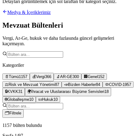
Detayları görüntülemek için sol taraftan bir kategori seçiniz.
Medya & İçeriklerimiz
Mevzuat Bültenleri
Vergi, Ar-Ge, hukuk ve daha fazlasında güncel gelişmeleri
kaçırmayın.
Kategoriler
📄
Tümü
1157
💰
Vergi
366
🔬
AR-GE
300
🏢
Genel
152
⚖️
Risk ve Mevzuat Yönetimi
87
📣
Bizden Haberler
84
🦠
COVID-19
57
🔒
KVKK
31
🌍
İhracat ve Uluslararası Büyüme Servisleri
18
🌐
Globalleşme
10
📜
Hukuk
10
🗂
Filtrele
1157
bülten bulundu
Sayfa
1
/
97