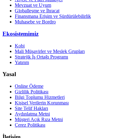
Mevzuat ve Uyum
Globalleşme ve İhracat
Finansmana Erişim ve Sürdürülebilirlik
Muhasebe ve Bordro
Ekosistemimiz
Kobi
Mali Müşavirler ve Meslek Grupları
Stratejik İş Ortağı Programı
Yatırım
Yasal
Online Ödeme
Gizlilik Politikası
Bilgi Toplumu Hizmetleri
Kişisel Verilerin Korunması
Site Telif Hakları
Aydınlatma Metni
Müşteri Açık Rıza Metni
Çerez Politikası
İletişim