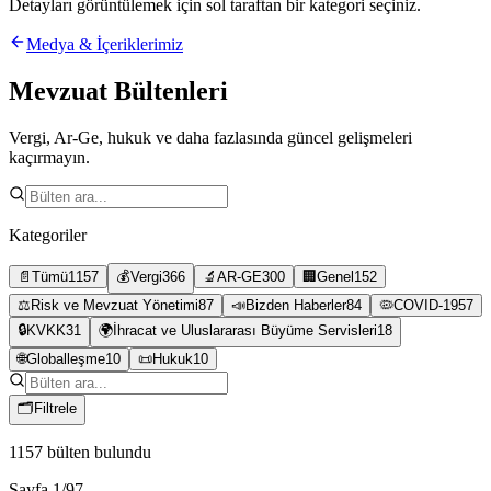
Detayları görüntülemek için sol taraftan bir kategori seçiniz.
Medya & İçeriklerimiz
Mevzuat Bültenleri
Vergi, Ar-Ge, hukuk ve daha fazlasında güncel gelişmeleri
kaçırmayın.
Kategoriler
📄
Tümü
1157
💰
Vergi
366
🔬
AR-GE
300
🏢
Genel
152
⚖️
Risk ve Mevzuat Yönetimi
87
📣
Bizden Haberler
84
🦠
COVID-19
57
🔒
KVKK
31
🌍
İhracat ve Uluslararası Büyüme Servisleri
18
🌐
Globalleşme
10
📜
Hukuk
10
🗂
Filtrele
1157
bülten bulundu
Sayfa
1
/
97