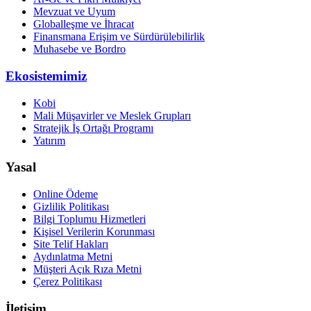
Mevzuat ve Uyum
Globalleşme ve İhracat
Finansmana Erişim ve Sürdürülebilirlik
Muhasebe ve Bordro
Ekosistemimiz
Kobi
Mali Müşavirler ve Meslek Grupları
Stratejik İş Ortağı Programı
Yatırım
Yasal
Online Ödeme
Gizlilik Politikası
Bilgi Toplumu Hizmetleri
Kişisel Verilerin Korunması
Site Telif Hakları
Aydınlatma Metni
Müşteri Açık Rıza Metni
Çerez Politikası
İletişim