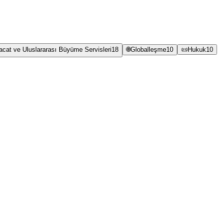
racat ve Uluslararası Büyüme Servisleri
18
🌐
Globalleşme
10
📜
Hukuk
10