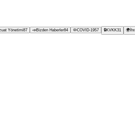
zuat Yönetimi
87
📣
Bizden Haberler
84
🦠
COVID-19
57
🔒
KVKK
31
🌍
İh