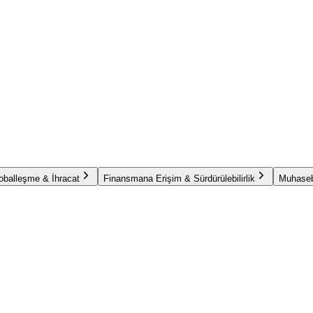
oballeşme & İhracat
Finansmana Erişim & Sürdürülebilirlik
Muhaseb