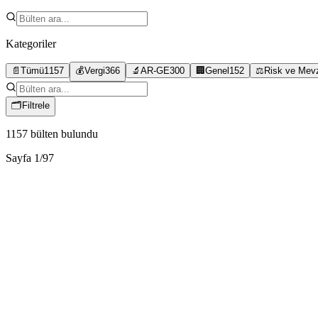
Kategoriler
📄
Tümü
1157
💰
Vergi
366
🔬
AR-GE
300
🏢
Genel
152
⚖️
Risk ve Mev
🗂
Filtrele
1157
bülten bulundu
Sayfa
1
/
97