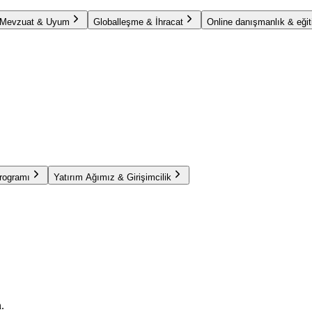
Mevzuat & Uyum
Globalleşme & İhracat
Online danışmanlık & eğit
Programı
Yatırım Ağımız & Girişimcilik
.