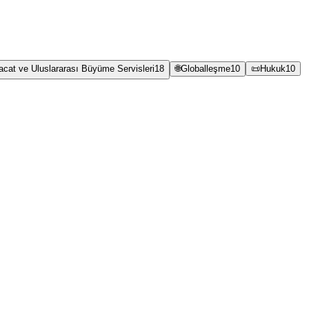
racat ve Uluslararası Büyüme Servisleri
18
🌐
Globalleşme
10
📜
Hukuk
10