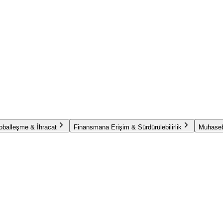
oballeşme & İhracat
Finansmana Erişim & Sürdürülebilirlik
Muhaseb