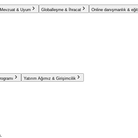
Mevzuat & Uyum
Globalleşme & İhracat
Online danışmanlık & eğit
Programı
Yatırım Ağımız & Girişimcilik
.