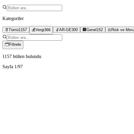
Kategoriler
📄
Tümü
1157
💰
Vergi
366
🔬
AR-GE
300
🏢
Genel
152
⚖️
Risk ve Mev
🗂
Filtrele
1157
bülten bulundu
Sayfa
1
/
97