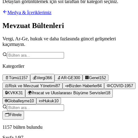
Detayları görüntülemek için sol taraftan bir kategori seçiniz.
Medya & İçeriklerimiz
Mevzuat Bültenleri
Vergi, Ar-Ge, hukuk ve daha fazlasında güncel gelişmeleri
kaçırmayın.
Kategoriler
📄
Tümü
1157
💰
Vergi
366
🔬
AR-GE
300
🏢
Genel
152
⚖️
Risk ve Mevzuat Yönetimi
87
📣
Bizden Haberler
84
🦠
COVID-19
57
🔒
KVKK
31
🌍
İhracat ve Uluslararası Büyüme Servisleri
18
🌐
Globalleşme
10
📜
Hukuk
10
🗂
Filtrele
1157
bülten bulundu
Sayfa
1
/
97