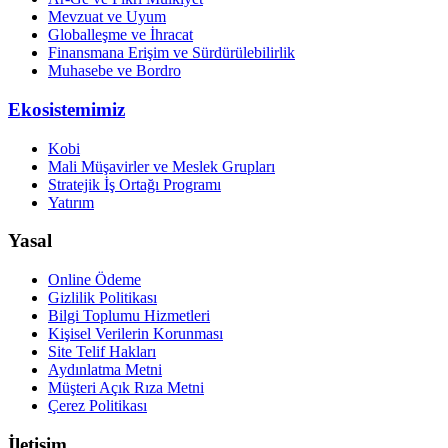
Mevzuat ve Uyum
Globalleşme ve İhracat
Finansmana Erişim ve Sürdürülebilirlik
Muhasebe ve Bordro
Ekosistemimiz
Kobi
Mali Müşavirler ve Meslek Grupları
Stratejik İş Ortağı Programı
Yatırım
Yasal
Online Ödeme
Gizlilik Politikası
Bilgi Toplumu Hizmetleri
Kişisel Verilerin Korunması
Site Telif Hakları
Aydınlatma Metni
Müşteri Açık Rıza Metni
Çerez Politikası
İletişim