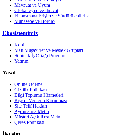
Mevzuat ve Uyum
Globalleşme ve İhracat
Finansmana Erişim ve Sürdürülebilirlik
Muhasebe ve Bordro
Ekosistemimiz
Kobi
Mali Müşavirler ve Meslek Grupları
Stratejik İş Ortağı Programı
Yatırım
Yasal
Online Ödeme
Gizlilik Politikası
Bilgi Toplumu Hizmetleri
Kişisel Verilerin Korunması
Site Telif Hakları
Aydınlatma Metni
Müşteri Açık Rıza Metni
Çerez Politikası
İletişim