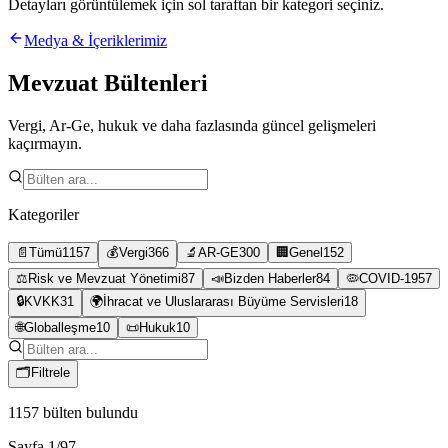
Detayları görüntülemek için sol taraftan bir kategori seçiniz.
Medya & İçeriklerimiz
Mevzuat Bültenleri
Vergi, Ar-Ge, hukuk ve daha fazlasında güncel gelişmeleri
kaçırmayın.
Kategoriler
📄
Tümü
1157
💰
Vergi
366
🔬
AR-GE
300
🏢
Genel
152
⚖️
Risk ve Mevzuat Yönetimi
87
📣
Bizden Haberler
84
🦠
COVID-19
57
🔒
KVKK
31
🌍
İhracat ve Uluslararası Büyüme Servisleri
18
🌐
Globalleşme
10
📜
Hukuk
10
🗂
Filtrele
1157
bülten bulundu
Sayfa
1
/
97