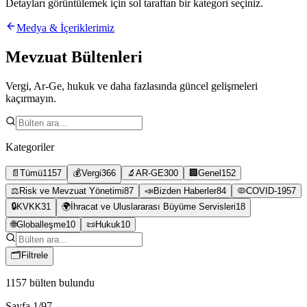
Detayları görüntülemek için sol taraftan bir kategori seçiniz.
Medya & İçeriklerimiz
Mevzuat Bültenleri
Vergi, Ar-Ge, hukuk ve daha fazlasında güncel gelişmeleri
kaçırmayın.
Kategoriler
📄
Tümü
1157
💰
Vergi
366
🔬
AR-GE
300
🏢
Genel
152
⚖️
Risk ve Mevzuat Yönetimi
87
📣
Bizden Haberler
84
🦠
COVID-19
57
🔒
KVKK
31
🌍
İhracat ve Uluslararası Büyüme Servisleri
18
🌐
Globalleşme
10
📜
Hukuk
10
🗂
Filtrele
1157
bülten bulundu
Sayfa
1
/
97