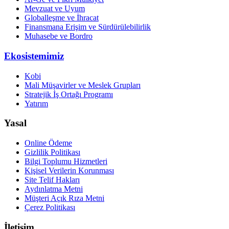
Mevzuat ve Uyum
Globalleşme ve İhracat
Finansmana Erişim ve Sürdürülebilirlik
Muhasebe ve Bordro
Ekosistemimiz
Kobi
Mali Müşavirler ve Meslek Grupları
Stratejik İş Ortağı Programı
Yatırım
Yasal
Online Ödeme
Gizlilik Politikası
Bilgi Toplumu Hizmetleri
Kişisel Verilerin Korunması
Site Telif Hakları
Aydınlatma Metni
Müşteri Açık Rıza Metni
Çerez Politikası
İletişim