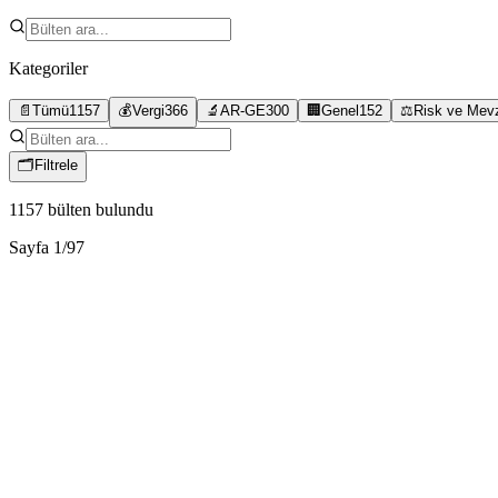
Kategoriler
📄
Tümü
1157
💰
Vergi
366
🔬
AR-GE
300
🏢
Genel
152
⚖️
Risk ve Mev
🗂
Filtrele
1157
bülten bulundu
Sayfa
1
/
97