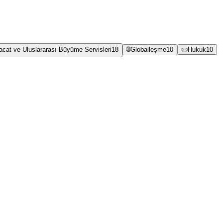
racat ve Uluslararası Büyüme Servisleri
18
🌐
Globalleşme
10
📜
Hukuk
10