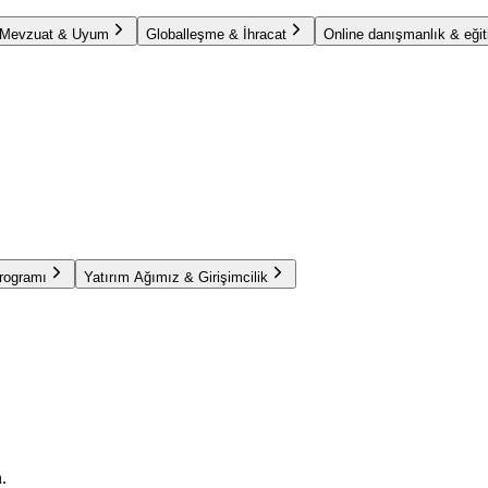
Mevzuat & Uyum
Globalleşme & İhracat
Online danışmanlık & eğit
Programı
Yatırım Ağımız & Girişimcilik
.