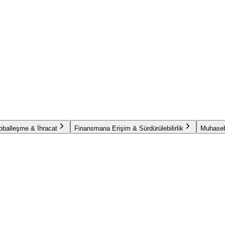
oballeşme & İhracat
Finansmana Erişim & Sürdürülebilirlik
Muhaseb