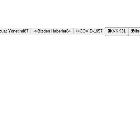
zuat Yönetimi
87
📣
Bizden Haberler
84
🦠
COVID-19
57
🔒
KVKK
31
🌍
İh