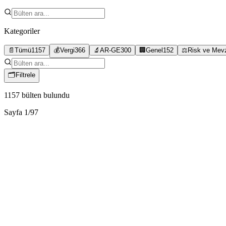
Kategoriler
📄
Tümü
1157
💰
Vergi
366
🔬
AR-GE
300
🏢
Genel
152
⚖️
Risk ve Mev
🗂
Filtrele
1157
bülten bulundu
Sayfa
1
/
97