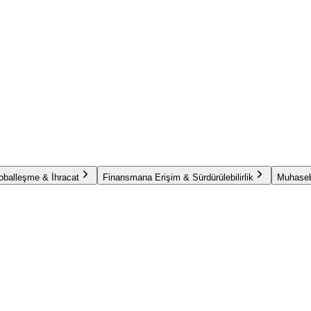
oballeşme & İhracat
Finansmana Erişim & Sürdürülebilirlik
Muhaseb