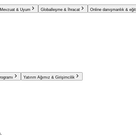
Mevzuat & Uyum
Globalleşme & İhracat
Online danışmanlık & eğit
Programı
Yatırım Ağımız & Girişimcilik
.