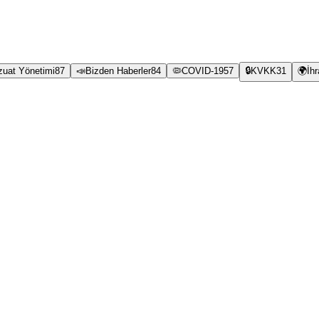
zuat Yönetimi
87
📣
Bizden Haberler
84
🦠
COVID-19
57
🔒
KVKK
31
🌍
İh