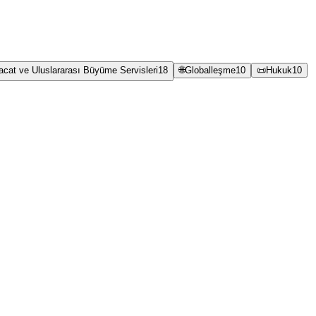
racat ve Uluslararası Büyüme Servisleri
18
🌐
Globalleşme
10
📜
Hukuk
10