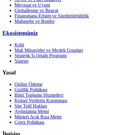
Mevzuat ve Uyum
Globalleşme ve İhracat
Finansmana Erişim ve Sürdürülebilirlik
Muhasebe ve Bordro
Ekosistemimiz
Kobi
Mali Müşavirler ve Meslek Grupları
Stratejik İş Ortağı Programı
Yatırım
Yasal
Online Ödeme
Gizlilik Politikası
Bilgi Toplumu Hizmetleri
Kişisel Verilerin Korunması
Site Telif Hakları
Aydınlatma Metni
Müşteri Açık Rıza Metni
Çerez Politikası
İletişim