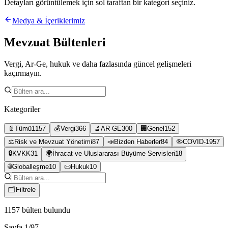
Detayları görüntülemek için sol taraftan bir kategori seçiniz.
Medya & İçeriklerimiz
Mevzuat Bültenleri
Vergi, Ar-Ge, hukuk ve daha fazlasında güncel gelişmeleri
kaçırmayın.
Kategoriler
📄
Tümü
1157
💰
Vergi
366
🔬
AR-GE
300
🏢
Genel
152
⚖️
Risk ve Mevzuat Yönetimi
87
📣
Bizden Haberler
84
🦠
COVID-19
57
🔒
KVKK
31
🌍
İhracat ve Uluslararası Büyüme Servisleri
18
🌐
Globalleşme
10
📜
Hukuk
10
🗂
Filtrele
1157
bülten bulundu
Sayfa
1
/
97