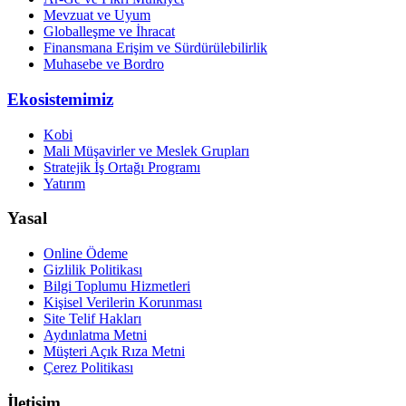
Mevzuat ve Uyum
Globalleşme ve İhracat
Finansmana Erişim ve Sürdürülebilirlik
Muhasebe ve Bordro
Ekosistemimiz
Kobi
Mali Müşavirler ve Meslek Grupları
Stratejik İş Ortağı Programı
Yatırım
Yasal
Online Ödeme
Gizlilik Politikası
Bilgi Toplumu Hizmetleri
Kişisel Verilerin Korunması
Site Telif Hakları
Aydınlatma Metni
Müşteri Açık Rıza Metni
Çerez Politikası
İletişim