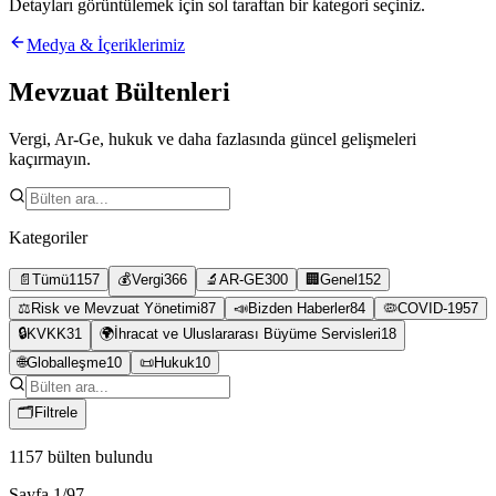
Detayları görüntülemek için sol taraftan bir kategori seçiniz.
Medya & İçeriklerimiz
Mevzuat Bültenleri
Vergi, Ar-Ge, hukuk ve daha fazlasında güncel gelişmeleri
kaçırmayın.
Kategoriler
📄
Tümü
1157
💰
Vergi
366
🔬
AR-GE
300
🏢
Genel
152
⚖️
Risk ve Mevzuat Yönetimi
87
📣
Bizden Haberler
84
🦠
COVID-19
57
🔒
KVKK
31
🌍
İhracat ve Uluslararası Büyüme Servisleri
18
🌐
Globalleşme
10
📜
Hukuk
10
🗂
Filtrele
1157
bülten bulundu
Sayfa
1
/
97