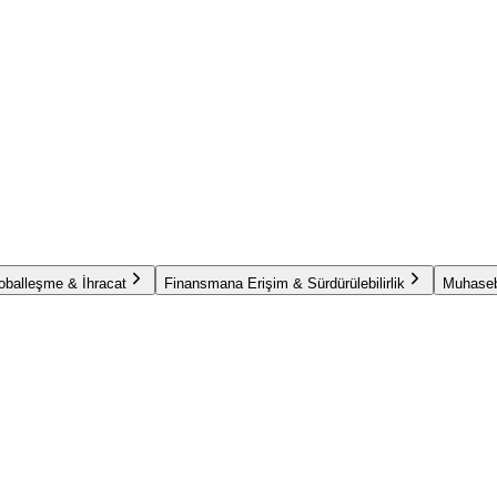
oballeşme & İhracat
Finansmana Erişim & Sürdürülebilirlik
Muhaseb