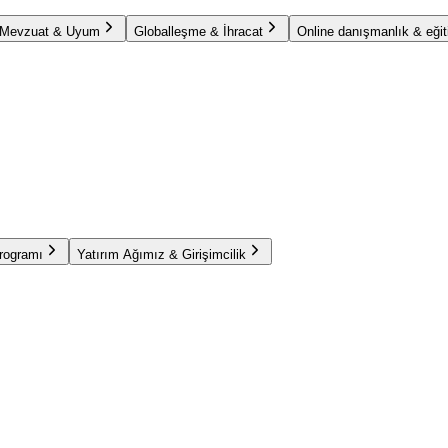
Mevzuat & Uyum
Globalleşme & İhracat
Online danışmanlık & eğit
Programı
Yatırım Ağımız & Girişimcilik