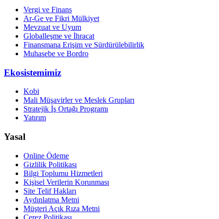
Vergi ve Finans
Ar-Ge ve Fikri Mülkiyet
Mevzuat ve Uyum
Globalleşme ve İhracat
Finansmana Erişim ve Sürdürülebilirlik
Muhasebe ve Bordro
Ekosistemimiz
Kobi
Mali Müşavirler ve Meslek Grupları
Stratejik İş Ortağı Programı
Yatırım
Yasal
Online Ödeme
Gizlilik Politikası
Bilgi Toplumu Hizmetleri
Kişisel Verilerin Korunması
Site Telif Hakları
Aydınlatma Metni
Müşteri Açık Rıza Metni
Çerez Politikası