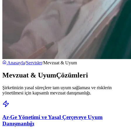
Anasayfa
/
Servisler
/
Mevzuat & Uyum
Mevzuat & Uyum
Çözümleri
Şirketinizin yasal süreçlere tam uyum sağlaması ve risklerin
yönetilmesi için kapsamlı mevzuat danışmanlığı.
Ar-Ge Yönetimi ve Yasal Çerçeveye Uyum
Danışmanlığı