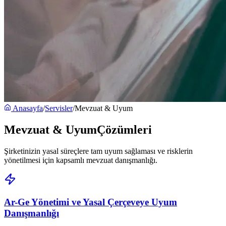
Anasayfa
/
Servisler
/
Mevzuat & Uyum
Mevzuat & Uyum
Çözümleri
Şirketinizin yasal süreçlere tam uyum sağlaması ve risklerin
yönetilmesi için kapsamlı mevzuat danışmanlığı.
Ar-Ge Yönetimi ve Yasal Çerçeveye Uyum
Danışmanlığı