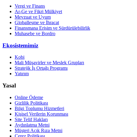
Vergi ve Finans
Ar-Ge ve Fikri Mülkiyet
Mevzuat ve Uyum
Globalleşme ve İhracat
Finansmana Erişim ve Sürdürülebilirlik
Muhasebe ve Bordro
Ekosistemimiz
Kobi
Mali Müşavirler ve Meslek Grupları
Stratejik İş Ortağı Programı
Yatırım
Yasal
Online Ödeme
Gizlilik Politikası
Bilgi Toplumu Hizmetleri
Kişisel Verilerin Korunması
Site Telif Hakları
Aydınlatma Metni
Müşteri Açık Rıza Metni
Çerez Politikası