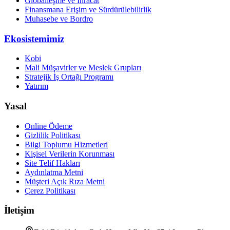
Globalleşme ve İhracat
Finansmana Erişim ve Sürdürülebilirlik
Muhasebe ve Bordro
Ekosistemimiz
Kobi
Mali Müşavirler ve Meslek Grupları
Stratejik İş Ortağı Programı
Yatırım
Yasal
Online Ödeme
Gizlilik Politikası
Bilgi Toplumu Hizmetleri
Kişisel Verilerin Korunması
Site Telif Hakları
Aydınlatma Metni
Müşteri Açık Rıza Metni
Çerez Politikası
İletişim